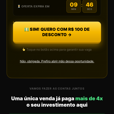
09
46
:
OFERTA EXPIRA EM
MIN
SEG
SIM! QUERO COM R$ 100 DE
DESCONTO →
Toque no botão acima para garantir sua vaga
Não, obrigada. Prefiro abrir mão dessa oportunidade.
VAMOS FAZER AS CONTAS JUNTOS
Uma única venda já paga
mais de 4x
o seu investimento aqui