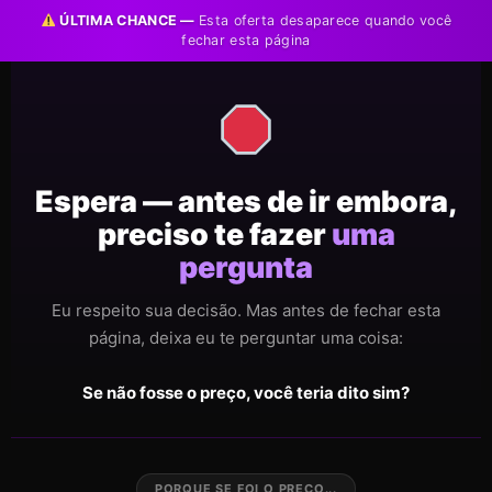
ÚLTIMA CHANCE —
Esta oferta desaparece quando você
fechar esta página
Espera — antes de ir embora,
preciso te fazer
uma
pergunta
Eu respeito sua decisão. Mas antes de fechar esta
página, deixa eu te perguntar uma coisa:
Se não fosse o preço, você teria dito sim?
PORQUE SE FOI O PREÇO...