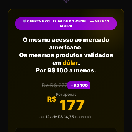
↓
OFERTA EXCLUSIVA DE DOWNSELL — APENAS
AGORA
O mesmo acesso ao mercado
americano.
Os mesmos produtos validados
em
dólar
.
Por R$ 100 a menos.
De R$ 277
− R$ 100
Por apenas
R$
177
ou
12x de R$ 14,75
no cartão