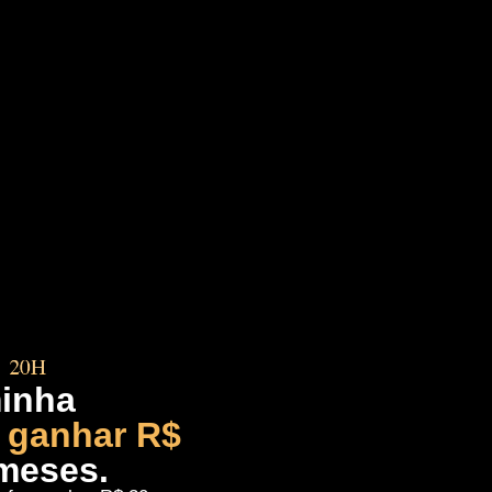
minha
 ganhar R$
meses.