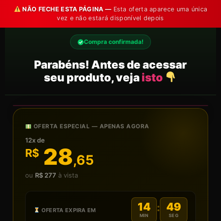
NÃO FECHE ESTA PÁGINA —
Esta oferta aparece uma única
vez e não estará disponível depois
Compra confirmada!
Parabéns! Antes de acessar
seu produto, veja
isto
OFERTA ESPECIAL — APENAS AGORA
12x de
28
R$
,65
ou
R$ 277
à vista
14
49
:
OFERTA EXPIRA EM
MIN
SEG